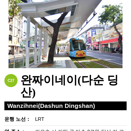
완짜이네이(다순 딩
C27
산)
Wanzihnei(Dashun Dingshan)
운행 노선
：
LRT