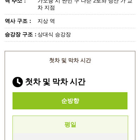
역 주소
：
가오슝 시 싼민 구 다순 2로와 딩산 가 교
차 지점
역사 구조
：
지상 역
승강장 구조
：
상대식 승강장
첫차 및 막차 시간
첫차 및 막차 시간
순방향
평일