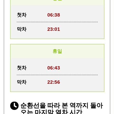
첫차
06:38
막차
23:01
휴일
첫차
06:43
막차
22:56
순환선을 따라 본 역까지 돌아
오는 마지막 열차 시간