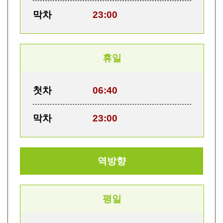
막차
23:00
휴일
첫차
06:40
막차
23:00
역방향
평일