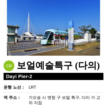
보얼예술특구 (다의)
C12
Dayi Pier-2
운행 노선
：
LRT
역 주소
：
가오슝 시 옌청 구 보얼 특구, 다이 가 교
차 지점