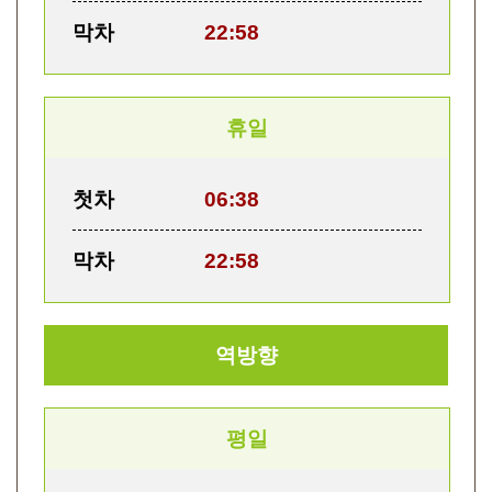
막차
22:58
휴일
첫차
06:38
막차
22:58
역방향
평일