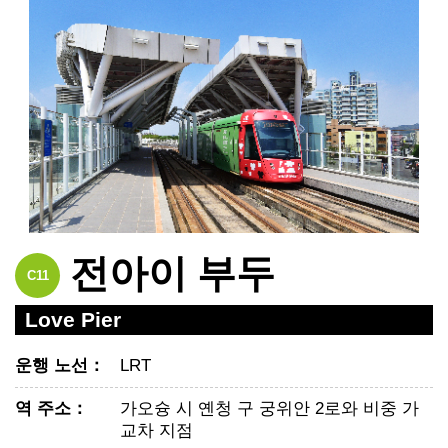
전아이 부두
C11
Love Pier
운행 노선
：
LRT
역 주소
：
가오슝 시 옌청 구 궁위안 2로와 비중 가
교차 지점