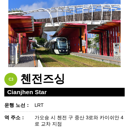
첸전즈싱
C3
Cianjhen Star
운행 노선
：
LRT
역 주소
：
가오슝 시 첸전 구 중산 3로와 카이쉬안 4
로 교차 지점