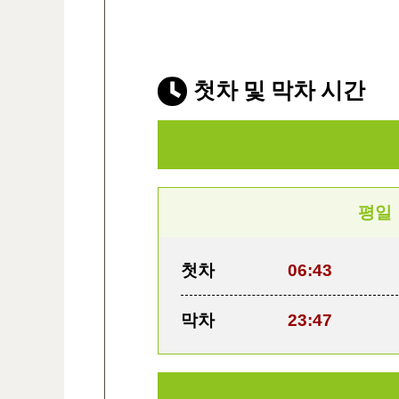
첫차 및 막차 시간
평일
첫차
06:43
막차
23:47