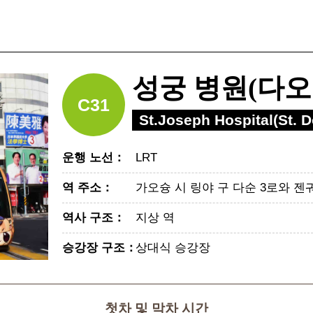
성궁 병원(다오
C31
St.Joseph Hospital(St. 
운행 노선
：
LRT
역 주소
：
가오슝 시 링야 구 다순 3로와 젠
역사 구조
：
지상 역
승강장 구조
：
상대식 승강장
첫차 및 막차 시간