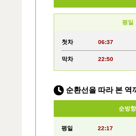
평일
첫차
06:37
막차
22:50
순환선을 따라 본 역
순방향
평일
22:17