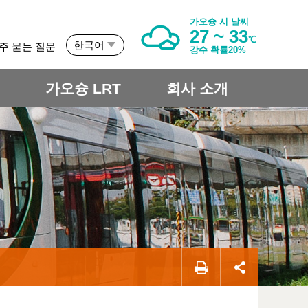
가오슝 시 날씨
27 ~ 33
℃
한국어
주 묻는 질문
강수 확률20%
개
가오슝 LRT
회사 소개