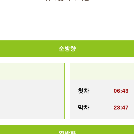
순방향
첫차
06:43
막차
23:47
역방향