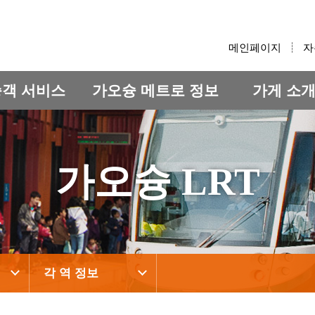
:::
메인페이지
자
승객 서비스
가오슝 메트로 정보
가게 소
가오슝 LRT
각 역 정보