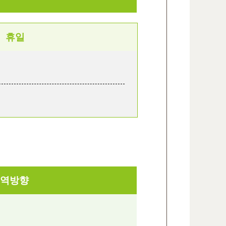
휴일
역방향