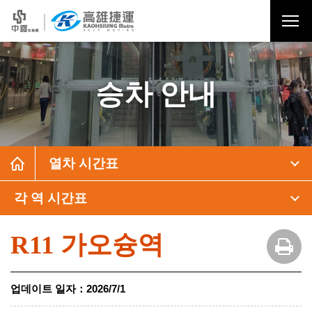
승차 안내
열차 시간표
각 역 시간표
R11 가오슝역
업데이트 일자
：
2026/7/1