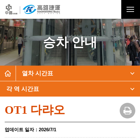
승차 안내
열차 시간표
각 역 시간표
OT1 다랴오
업데이트 일자
：
2026/7/1