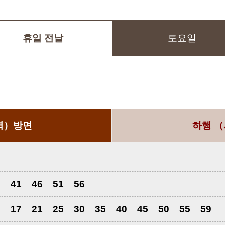
휴일 전날
토요일
역）방면
하행
（
3
41
46
51
56
3
17
21
25
30
35
40
45
50
55
59