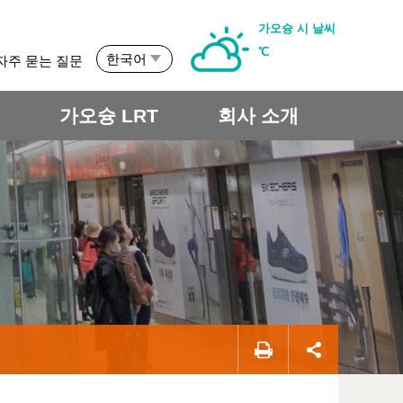
가오슝 시 날씨
℃
한국어
자주 묻는 질문
개
가오슝 LRT
회사 소개