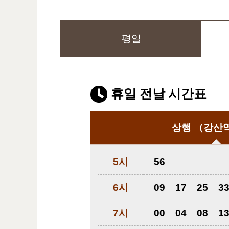
평일
휴일 전날 시간표
상행
（강산
5시
56
6시
09
17
25
3
7시
00
04
08
1