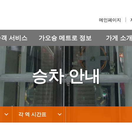
:::
메인페이지
승객 서비스
가오슝 메트로 정보
가게 소
승차 안내
각 역 시간표