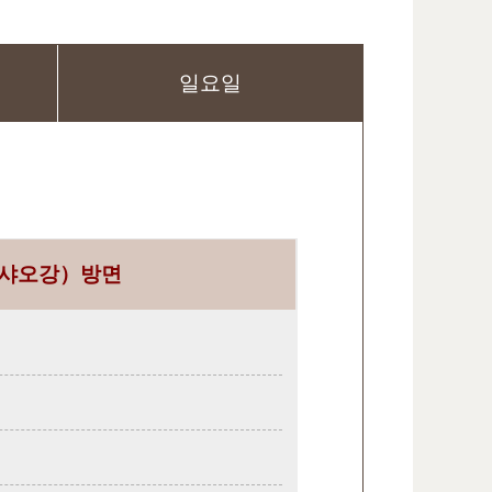
일요일
샤오강）방면