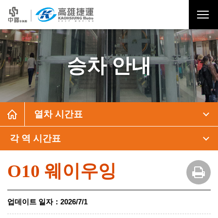
승차 안내
열차 시간표
각 역 시간표
O10 웨이우잉
업데이트 일자
：
2026/7/1