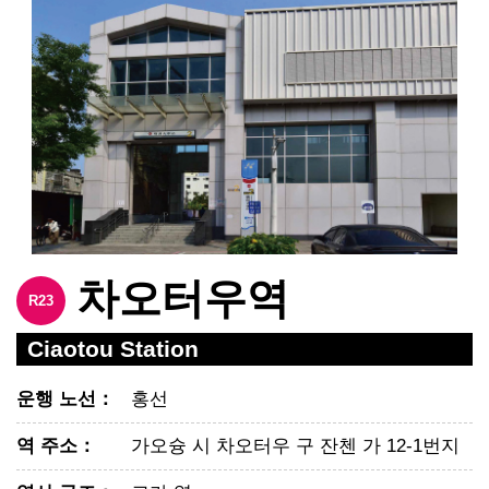
차오터우역
R23
Ciaotou Station
운행 노선
：
홍선
역 주소
：
가오슝 시 차오터우 구 잔첸 가 12-1번지