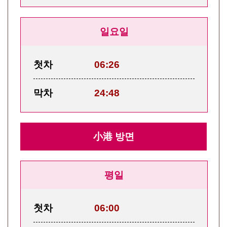
일요일
첫차
06:26
막차
24:48
小港 방면
평일
첫차
06:00