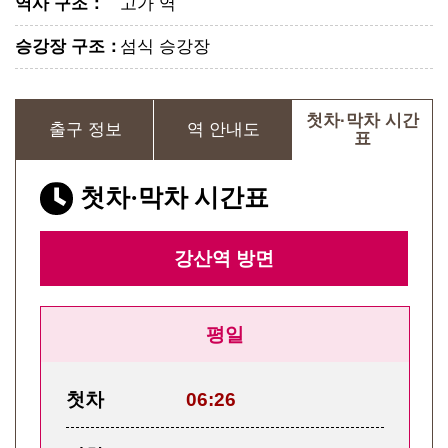
역사 구조
：
고가 역
승강장 구조
：
섬식 승강장
첫차·막차 시간
출구 정보
역 안내도
표
첫차·막차 시간표
강산역
방면
평일
첫차
06:26