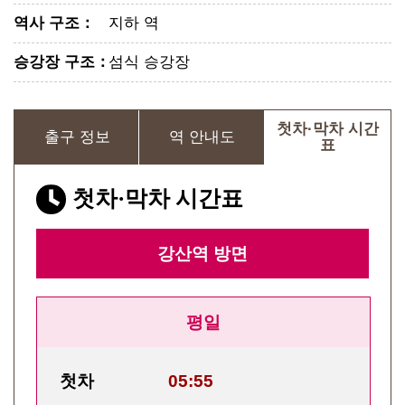
역사 구조
：
지하 역
승강장 구조
：
섬식 승강장
첫차·막차 시간
출구 정보
역 안내도
표
첫차·막차 시간표
강산역
방면
평일
첫차
05:55