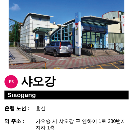
샤오강
R3
Siaogang
운행 노선
：
홍선
역 주소
：
가오슝 시 샤오강 구 옌하이 1로 280번지
지하 1층