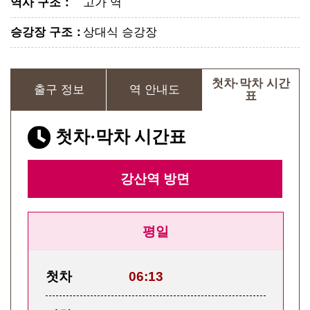
역사 구조
：
고가 역
승강장 구조
：
상대식 승강장
첫차·막차 시간
출구 정보
역 안내도
표
첫차·막차 시간표
강산역
방면
평일
첫차
06:13