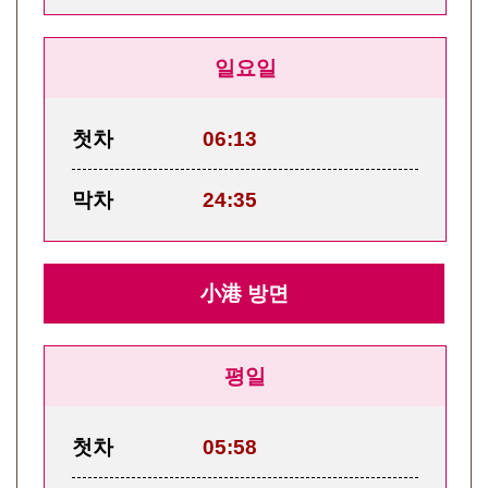
일요일
첫차
06:13
막차
24:35
小港 방면
평일
첫차
05:58