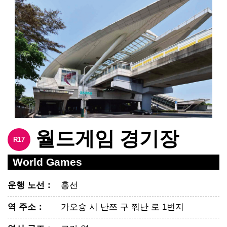
월드게임 경기장
R17
World Games
운행 노선
：
홍선
역 주소
：
가오슝 시 난쯔 구 쭤난 로 1번지