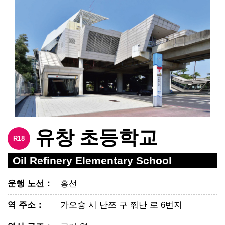
유창 초등학교
R18
Oil Refinery Elementary School
운행 노선
：
홍선
역 주소
：
가오슝 시 난쯔 구 쭤난 로 6번지