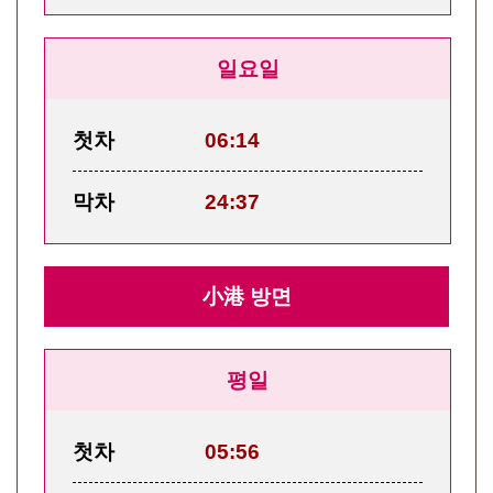
일요일
첫차
06:14
막차
24:37
小港 방면
평일
첫차
05:56