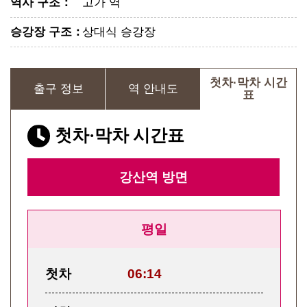
역사 구조
：
고가 역
승강장 구조
：
상대식 승강장
첫차·막차 시간
출구 정보
역 안내도
표
첫차·막차 시간표
강산역
방면
평일
첫차
06:14