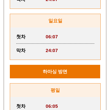
일요일
첫차
06:07
막차
24:07
하마싱
방면
평일
첫차
06:05