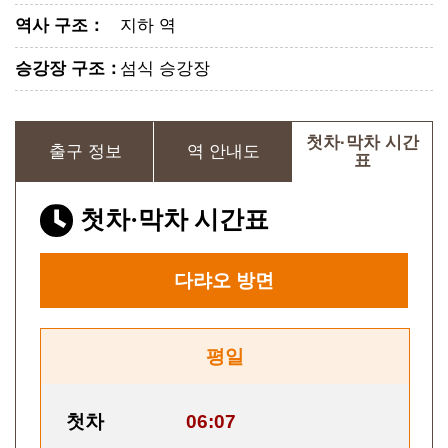
역사 구조
：
지하 역
승강장 구조
：
섬식 승강장
첫차·막차 시간
출구 정보
역 안내도
표
첫차·막차 시간표
다랴오
방면
평일
첫차
06:07