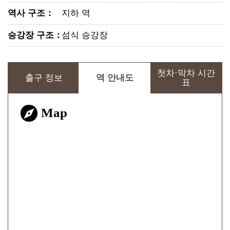
역사 구조
：
지하 역
승강장 구조
：
섬식 승강장
첫차·막차 시간
출구 정보
역 안내도
표
Map