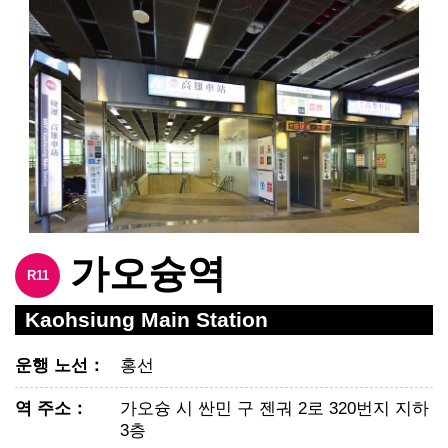
가오슝역
R11
Kaohsiung Main Station
운행 노선
：
홍선
역 주소
：
가오슝 시 싼민 구 젠궈 2로 320번지 지하
3층