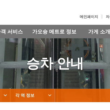
:::
메인페이지
자
승객 서비스
가오슝 메트로 정보
가게 소
승차 안내
각 역 정보