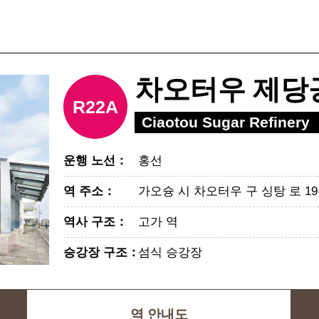
차오터우 제당
R22A
Ciaotou Sugar Refinery
운행 노선
：
홍선
역 주소
：
가오슝 시 차오터우 구 싱탕 로 1
역사 구조
：
고가 역
승강장 구조
：
섬식 승강장
역 안내도