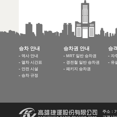
승차 안내
승차권 안내
승객
역사 안내
MRT 일반 승차권
자
열차 시간표
경전철 일반 승차권
유
안전 시설
패키지 승차권
승차 규정
주소：가오