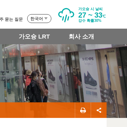
가오슝 시 날씨
27 ~ 33
℃
한국어
주 묻는 질문
강수 확률30%
개
가오슝 LRT
회사 소개