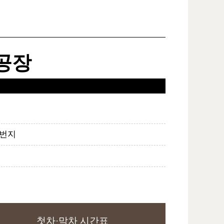
공장
9번지
첫차·막차 시간표