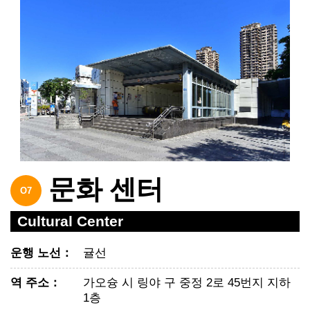
문화 센터
O7
Cultural Center
운행 노선
：
귤선
역 주소
：
가오슝 시 링야 구 중정 2로 45번지 지하
1층