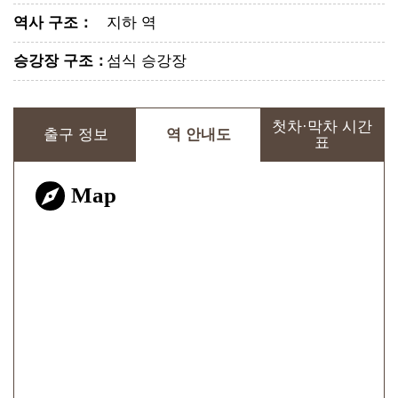
역사 구조
：
지하 역
승강장 구조
：
섬식 승강장
첫차·막차 시간
출구 정보
역 안내도
표
Map