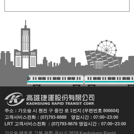
주소：가오슝 시 첸전 구 중안 로 1번지 (우편번호 806604)
고객서비스전화：(07)793-8888 영업시간：07:00~23:00
LRT 고객서비스전화 ：(07)793-9676 영업시간：07:00~23:00
가오슝 메트로 고분 유한 공사 © 2018 Kaohsiung Rapid