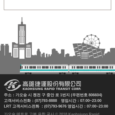
주소：가오슝 시 첸전 구 중안 로 1번지 (우편번호 806604)
고객서비스전화：(07)793-8888 영업시간：07:00~23:00
LRT 고객서비스전화 ：(07)793-9676 영업시간：07:00~23:00
가오슝 메트로 고분 유한 공사 © 2018 Kaohsiung Rapid