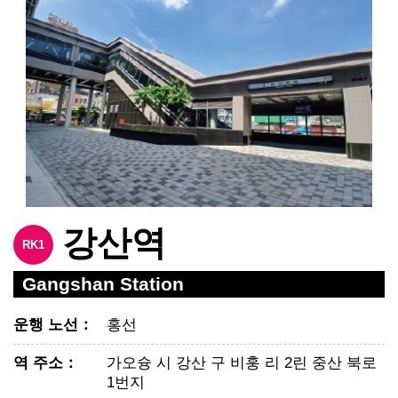
강산역
RK1
Gangshan Station
운행 노선
：
홍선
역 주소
：
가오슝 시 강산 구 비훙 리 2린 중산 북로
1번지