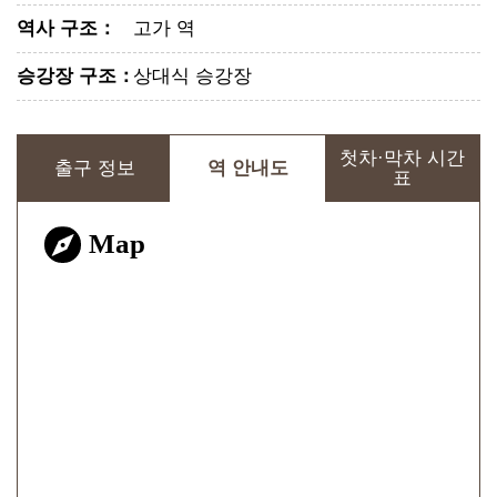
역사 구조
：
고가 역
승강장 구조
：
상대식 승강장
첫차·막차 시간
출구 정보
역 안내도
표
Map