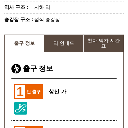
역사 구조
：
지하 역
승강장 구조
：
섬식 승강장
첫차·막차 시간
출구 정보
역 안내도
표
출구 정보
1
상신 가
번 출구