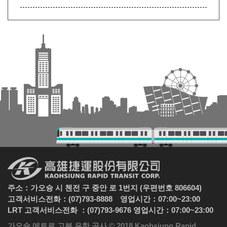
주소：가오슝 시 첸전 구 중안 로 1번지 (우편번호 806604)
고객서비스전화：(07)793-8888 영업시간：07:00~23:00
LRT 고객서비스전화 ：(07)793-9676 영업시간：07:00~23:00
가오슝 메트로 고분 유한 공사 © 2018 Kaohsiung Rapid