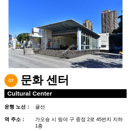
문화 센터
O7
Cultural Center
운행 노선
：
귤선
역 주소
：
가오슝 시 링야 구 중정 2로 45번지 지하
1층