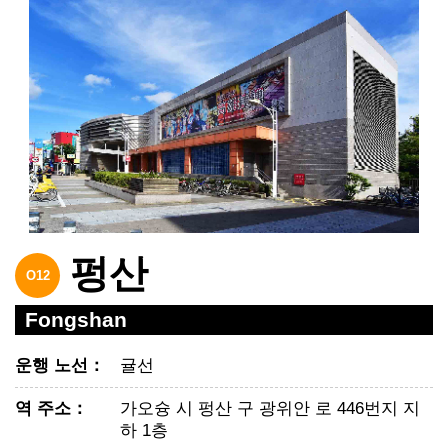
펑산
O12
Fongshan
운행 노선
：
귤선
역 주소
：
가오슝 시 펑산 구 광위안 로 446번지 지
하 1층