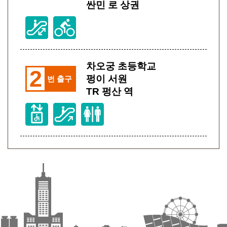
싼민 로 상권
차오궁 초등학교
2
펑이 서원
번 출구
TR 펑산 역