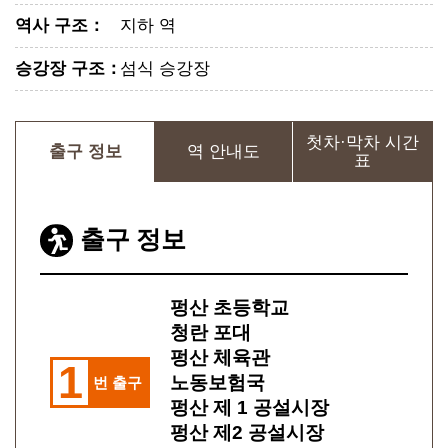
역사 구조
：
지하 역
승강장 구조
：
섬식 승강장
첫차·막차 시간
출구 정보
역 안내도
표
출구 정보
펑산 초등학교
청란 포대
펑산 체육관
1
노동보험국
번 출구
펑산 제 1 공설시장
펑산 제2 공설시장