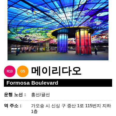
메이리다오
R10
O5
Formosa Boulevard
운행 노선
：
홍선
/귤선
역 주소
：
가오슝 시 신싱 구 중산 1로 115번지 지하
1층