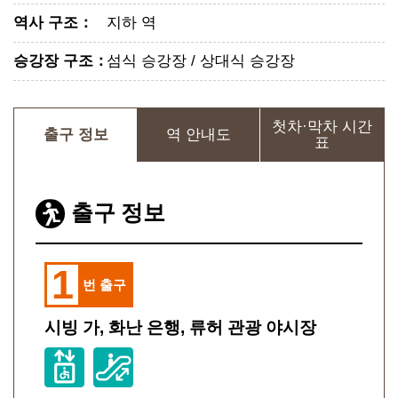
역사 구조
：
지하 역
승강장 구조
：
섬식 승강장 / 상대식 승강장
첫차·막차 시간
출구 정보
역 안내도
표
출구 정보
1
번 출구
시빙 가, 화난 은행, 류허 관광 야시장