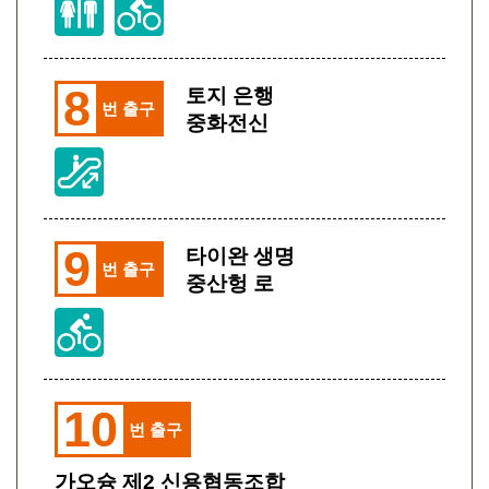
8
토지 은행
번 출구
중화전신
9
타이완 생명
번 출구
중산헝 로
10
번 출구
가오슝 제2 신용협동조합