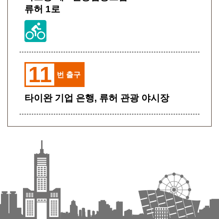
류허 1로
11
번 출구
타이완 기업 은행, 류허 관광 야시장