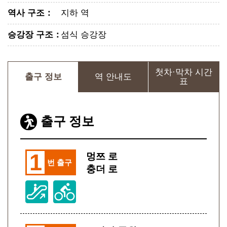
역사 구조
：
지하 역
승강장 구조
：
섬식 승강장
첫차·막차 시간
출구 정보
역 안내도
표
출구 정보
1
멍쯔 로
번 출구
충더 로