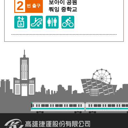
2
보아이 공원
번 출구
쭤잉 중학교