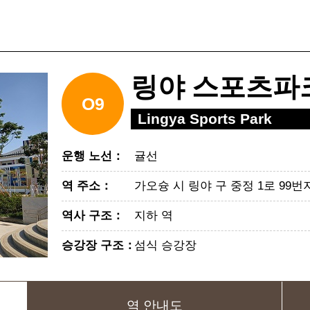
링야 스포츠파
O9
Lingya Sports Park
운행 노선
：
귤선
역 주소
：
가오슝 시 링야 구 중정 1로 99번
역사 구조
：
지하 역
승강장 구조
：
섬식 승강장
역 안내도