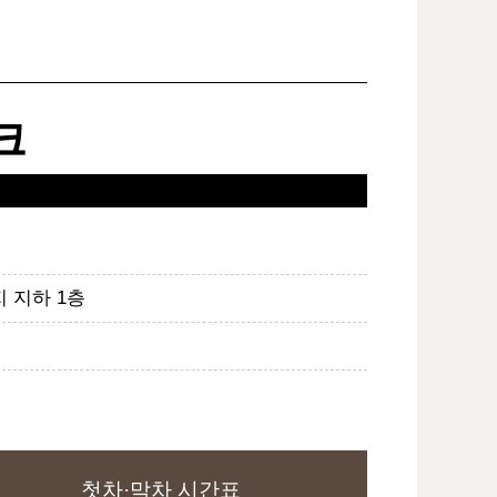
크
지 지하 1층
첫차·막차 시간표