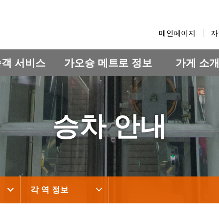
:::
메인페이지
자
승객 서비스
가오슝 메트로 정보
가게 소
승차 안내
각 역 정보