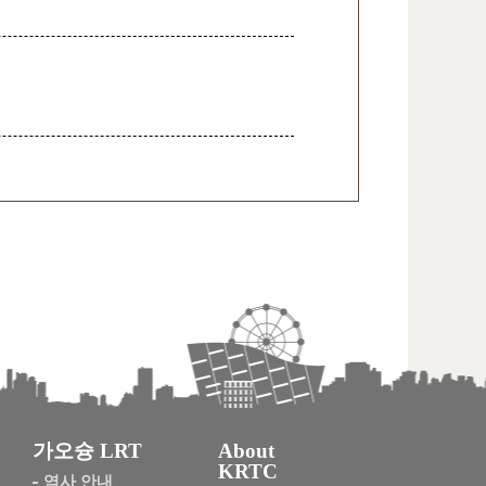
가오슝 LRT
About
KRTC
역사 안내