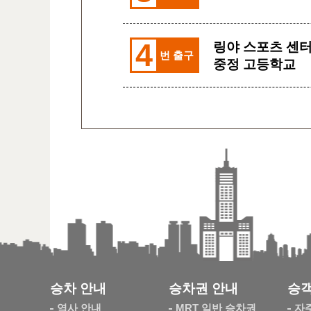
4
링야 스포츠 센터
번 출구
중정 고등학교
승차 안내
승차권 안내
승객
역사 안내
MRT 일반 승차권
자