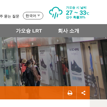
가오슝 시 날씨
27 ~ 33
℃
한국어
주 묻는 질문
강수 확률30%
개
가오슝 LRT
회사 소개