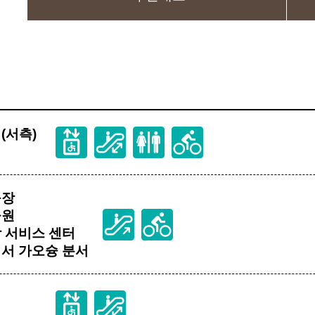
(서측)
구장
공원
 서비스 센터
행서 가오슝 분서