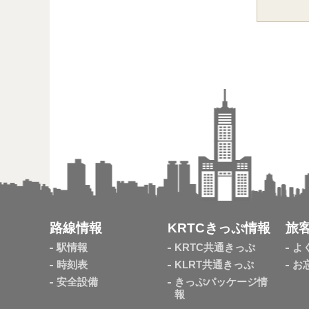
路線情報
KRTCきっぷ情報
旅
駅情報
KRTC共通きっぷ
よ
時刻表
KLRT共通きっぷ
お
安全設備
きっぷパッケージ情
報