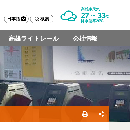
高雄市天気
27 ~ 33
℃
日本語
検索
降水確率20%
高雄ライトレール
会社情報