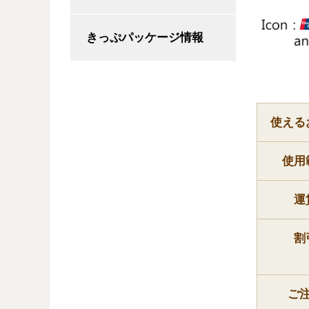
きっぷパッケージ情報
使える
使用
運
割
ご