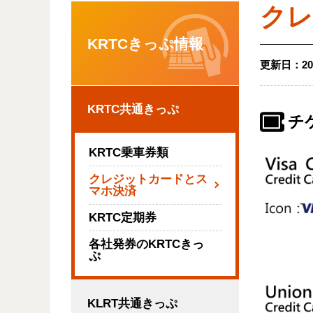
クレ
KRTCきっぷ情報
更新日：
20
KRTC共通きっぷ
チ
KRTC乗車券類
クレジットカードとス
マホ決済
KRTC定期券
各社発券のKRTCきっ
ぷ
KLRT共通きっぷ