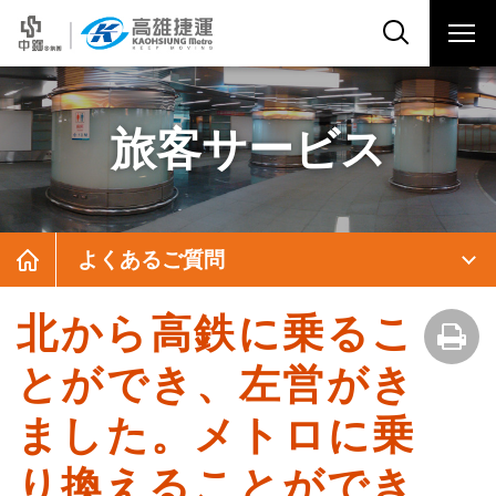
旅客サービス
よくあるご質問
北から高鉄に乗るこ
とができ、左営がき
ました。メトロに乗
り換えることができ