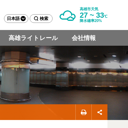
高雄市天気
27 ~ 33
℃
日本語
検索
降水確率20%
高雄ライトレール
会社情報