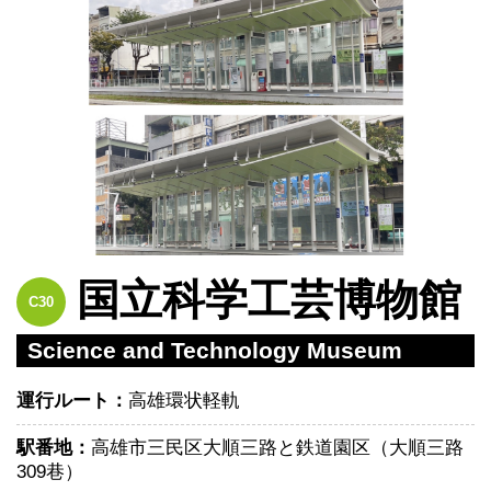
国立科学工芸博物館
C30
Science and Technology Museum
運行ルート：
高雄環状軽軌
駅番地：
高雄市三民区大順三路と鉄道園区（大順三路
309巷）