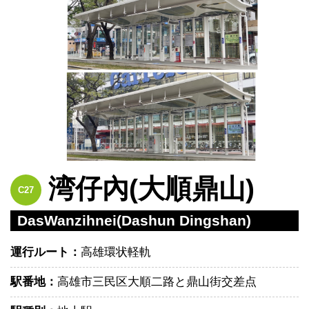
湾仔內(大順鼎山)
C27
DasWanzihnei(Dashun Dingshan)
運行ルート：
高雄環状軽軌
駅番地：
高雄市三民区大順二路と鼎山街交差点