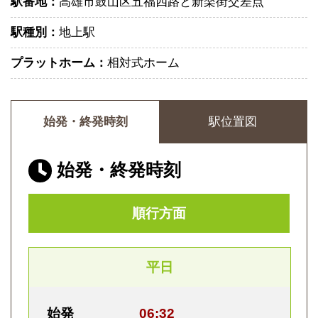
駅番地：
高雄市鼓山区五福四路と新楽街交差点
駅種別：
地上駅
プラットホーム：
相対式ホーム
始発・終発時刻
駅位置図
始発・終発時刻
順行方面
平日
始発
06:32