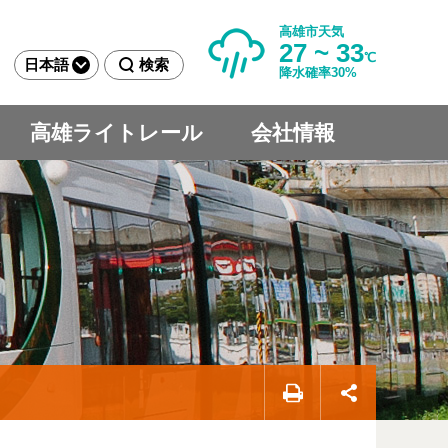
高雄市天気
27 ~ 33
℃
日本語
検索
降水確率30%
高雄ライトレール
会社情報