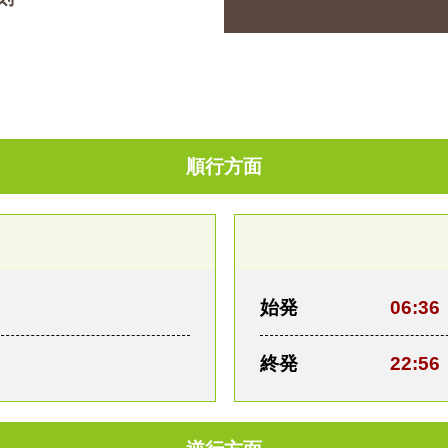
順行方面
始発
06:36
終発
22:56