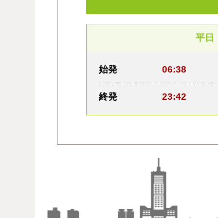
平日
始発
06:38
終発
23:42