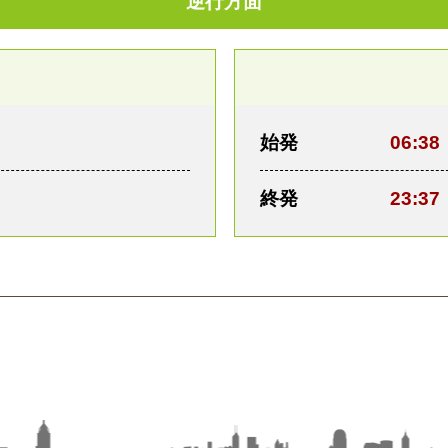
逆行方面
始発
06:38
終発
23:37