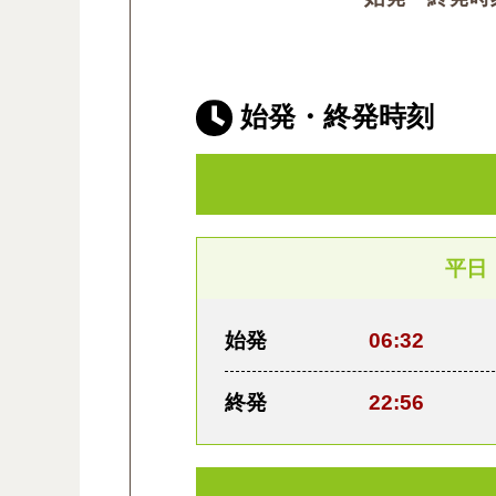
始発・終発時刻
平日
始発
06:32
終発
22:56