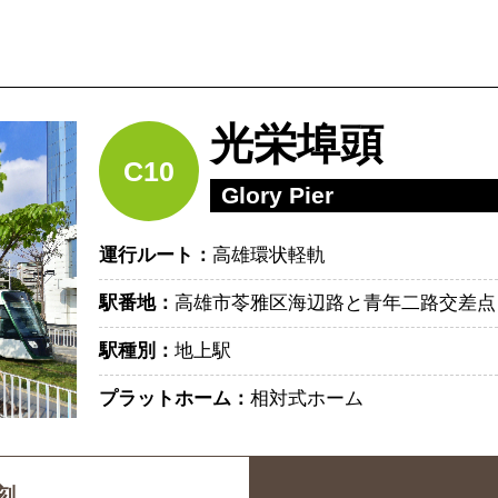
光栄埠頭
C10
Glory Pier
運行ルート：
高雄環状軽軌
駅番地：
高雄市苓雅区海辺路と青年二路交差点
駅種別：
地上駅
プラットホーム：
相対式ホーム
刻