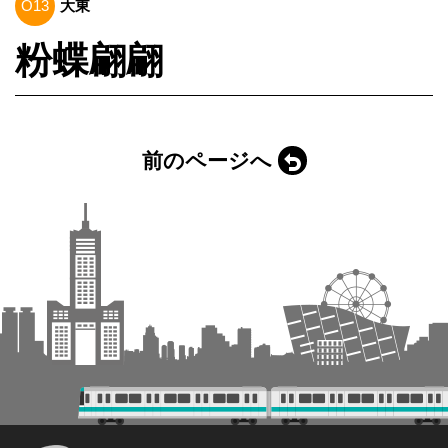
O13
大東
粉蝶翩翩
前のページへ