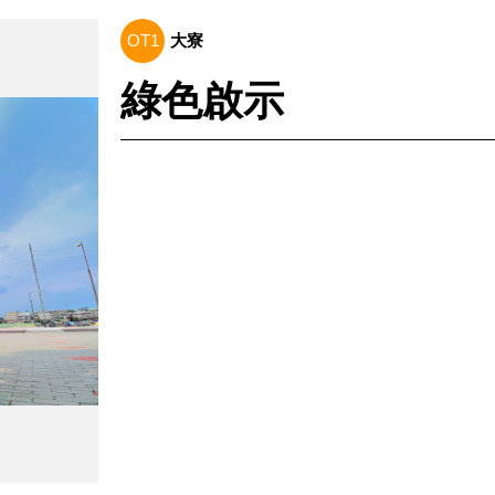
OT1
大寮
綠色啟示