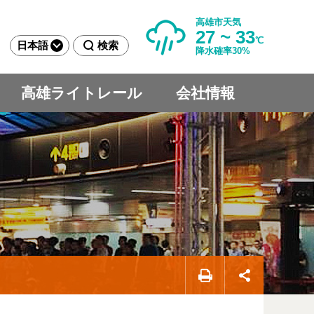
高雄市天気
27 ~ 33
℃
日本語
検索
降水確率30%
高雄ライトレール
会社情報