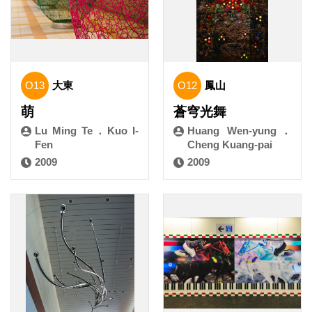
O13
大東
O12
鳳山
萌
蒼穹光舞
Lu Ming Te．Kuo I-
Huang Wen-yung．
Fen
Cheng Kuang-pai
2009
2009