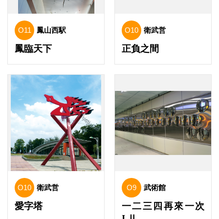
O11
鳳山西駅
O10
衛武営
鳳臨天下
正負之間
O10
衛武営
O9
武術館
愛字塔
一二三四再來一次
Ι.Ⅱ