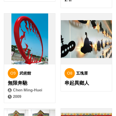
O9
武術館
O8
五塊厝
無限奔馳
串起異鄉人
Chen Ming-Huei
2009