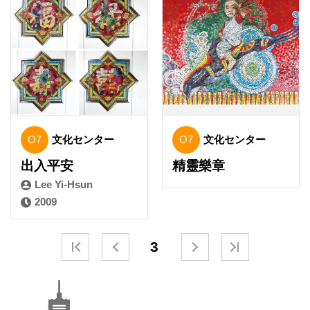
O7
文化センター
O7
文化センター
出入平安
精靈樂章
Lee Yi-Hsun
2009
3