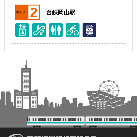
2
台鉄岡山駅
出入り口