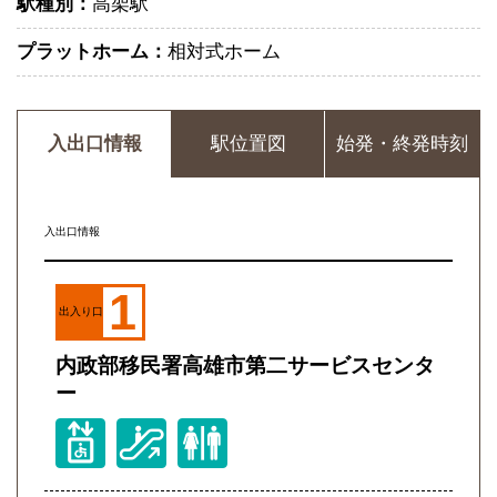
駅種別：
高架駅
プラットホーム：
相対式ホーム
入出口情報
駅位置図
始発・終発時刻
入出口情報
1
出入り口
内政部移民署高雄市第二サービスセンタ
ー