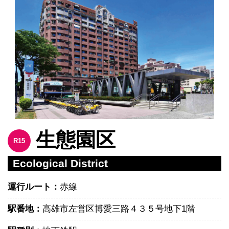
生態園区
R15
Ecological District
運行ルート：
赤線
駅番地：
高雄市左営区博愛三路４３５号地下1階