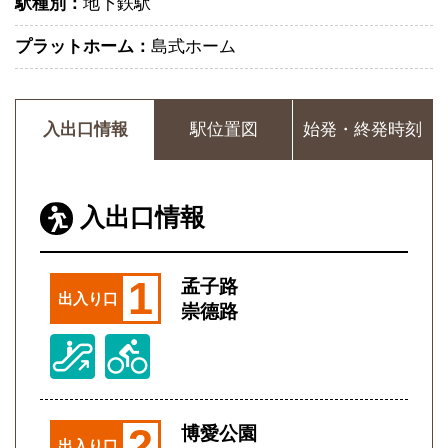
駅種別：
地下鉄駅
プラットホーム：
島式ホーム
入出口情報
駅位置図
始発・終発時刻
入出口情報
1
孟子路
出入り口
崇德路
2
博愛公園
出入り口