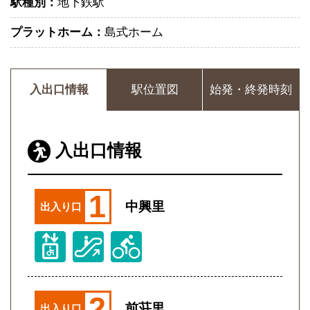
駅種別：
地下鉄駅
プラットホーム：
島式ホーム
入出口情報
駅位置図
始発・終発時刻
入出口情報
1
中興里
出入り口
2
前荘里
出入り口