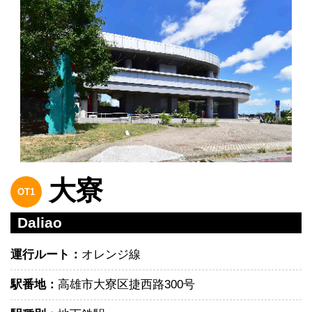
大寮
OT1
Daliao
運行ルート：
オレンジ線
駅番地：
高雄市大寮区捷西路300号