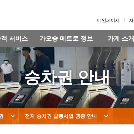
:::
메인페이지
자
승객 서비스
가오슝 메트로 정보
가게 소
승차권 안내
권
전자 승차권 발행사별 권종 안내