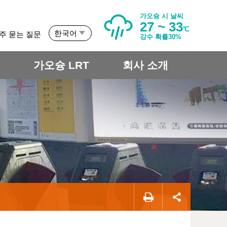
가오슝 시 날씨
27 ~ 33
℃
한국어
주 묻는 질문
강수 확률30%
개
가오슝 LRT
회사 소개