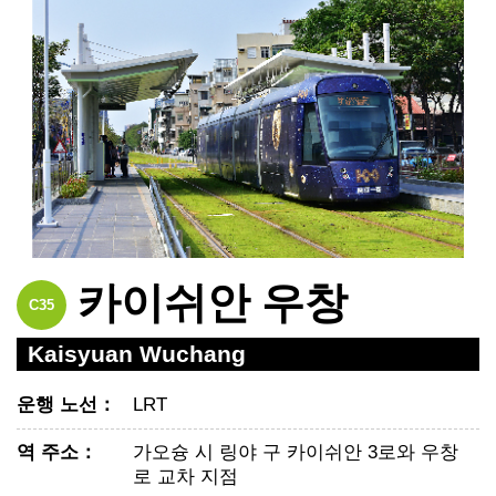
카이쉬안 우창
C35
Kaisyuan Wuchang
운행 노선
：
LRT
역 주소
：
가오슝 시 링야 구 카이쉬안 3로와 우창
로 교차 지점