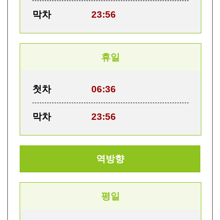
막차
23:56
휴일
첫차
06:36
막차
23:56
역방향
평일