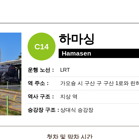
하마싱
C14
Hamasen
운행 노선
：
LRT
역 주소
：
가오슝 시 구산 구 구산 1로와 린
역사 구조
：
지상 역
승강장 구조
：
상대식 승강장
첫차 및 막차 시간