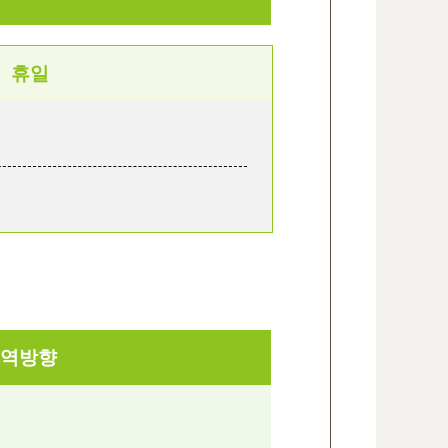
휴일
역방향