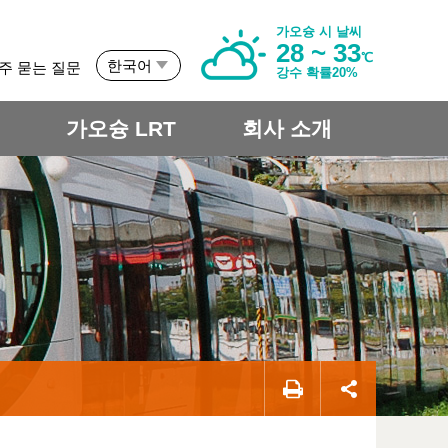
가오슝 시 날씨
28 ~ 33
℃
한국어
주 묻는 질문
강수 확률20%
개
가오슝 LRT
회사 소개