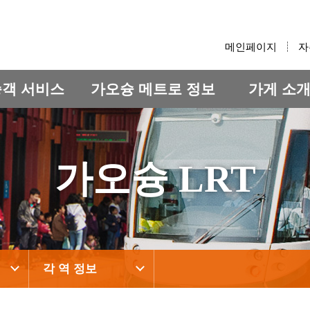
:::
메인페이지
자
승객 서비스
가오슝 메트로 정보
가게 소
가오슝 LRT
각 역 정보