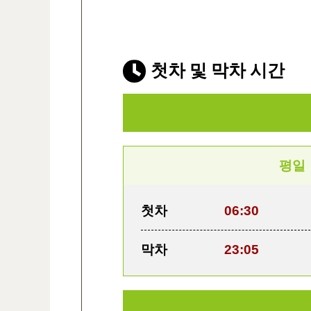
첫차 및 막차 시간
평일
첫차
06:30
막차
23:05