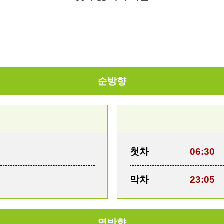
순방향
첫차
06:30
막차
23:05
역방향