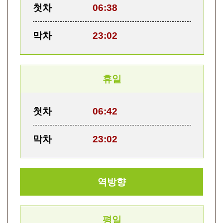
첫차
06:38
막차
23:02
휴일
첫차
06:42
막차
23:02
역방향
평일