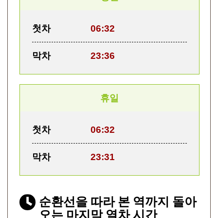
첫차
06:32
막차
23:36
휴일
첫차
06:32
막차
23:31
순환선을 따라 본 역까지 돌아
오는 마지막 열차 시간