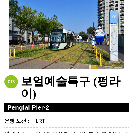
보얼예술특구 (펑라
C13
이)
Penglai Pier-2
운행 노선
：
LRT