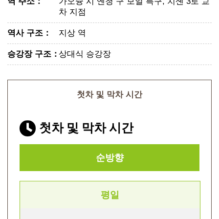
역 주소
：
가오슝 시 옌청 구 보얼 특구, 치셴 3로 교
차 지점
역사 구조
：
지상 역
승강장 구조
：
상대식 승강장
첫차 및 막차 시간
첫차 및 막차 시간
순방향
평일