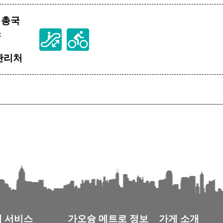
 총국
소
관리처
 서비스
가오슝 메트로 정보
가게 소개