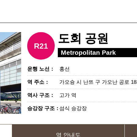
도회 공원
R21
Metropolitan Park
운행 노선
：
홍선
역 주소
：
가오슝 시 난쯔 구 가오난 공로 18
역사 구조
：
고가 역
승강장 구조
：
섬식 승강장
역 안내도