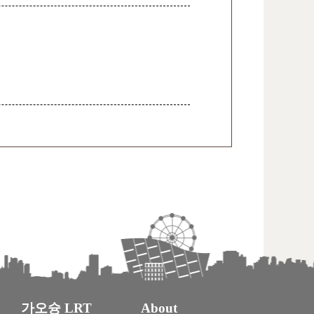
가오슝 LRT
About