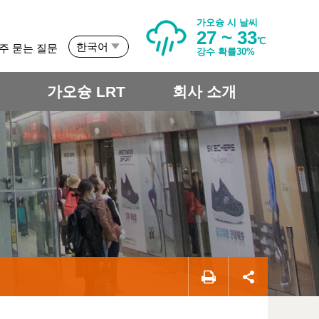
가오슝 시 날씨
27 ~ 33
℃
한국어
주 묻는 질문
강수 확률30%
개
가오슝 LRT
회사 소개