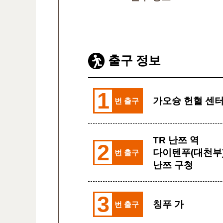
출구 정보
1
가오슝 헌혈 센
번 출구
TR 난쯔 역
2
다이텐푸(대천부
번 출구
난쯔 구청
3
칭푸 가
번 출구