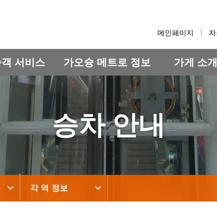
:::
메인페이지
자
승객 서비스
가오슝 메트로 정보
가게 소
승차 안내
각 역 정보