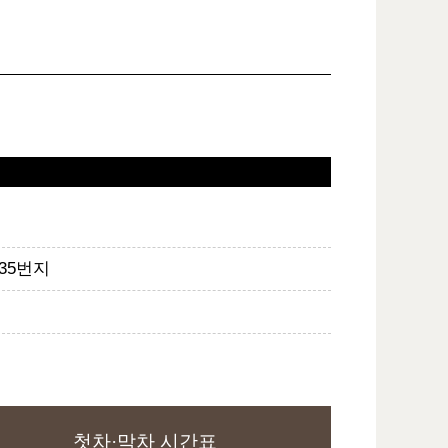
35번지
첫차·막차 시간표