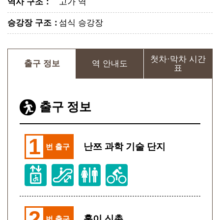
역사 구조
：
고가 역
승강장 구조
：
섬식 승강장
첫차·막차 시간
출구 정보
역 안내도
표
출구 정보
1
난쯔 과학 기술 단지
번 출구
2
훙이 신촌
번 출구