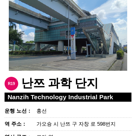
난쯔 과학 단지
R19
Nanzih Technology Industrial Park
운행 노선
：
홍선
역 주소
：
가오슝 시 난쯔 구 자창 로 598번지