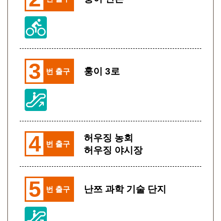
3
훙이 3로
번 출구
4
허우징 농회
번 출구
허우징 야시장
5
난쯔 과학 기술 단지
번 출구