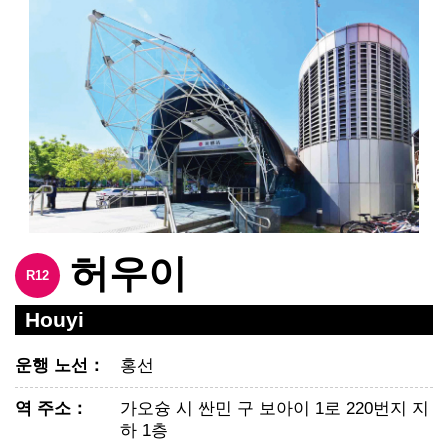
허우이
R12
Houyi
운행 노선
：
홍선
역 주소
：
가오슝 시 싼민 구 보아이 1로 220번지 지
하 1층