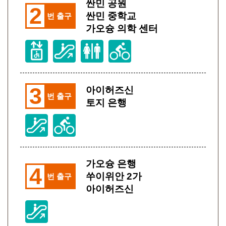
싼민 공원
2
싼민 중학교
번 출구
가오슝 의학 센터
3
아이허즈신
번 출구
토지 은행
가오슝 은행
4
쑤이위안 2가
번 출구
아이허즈신