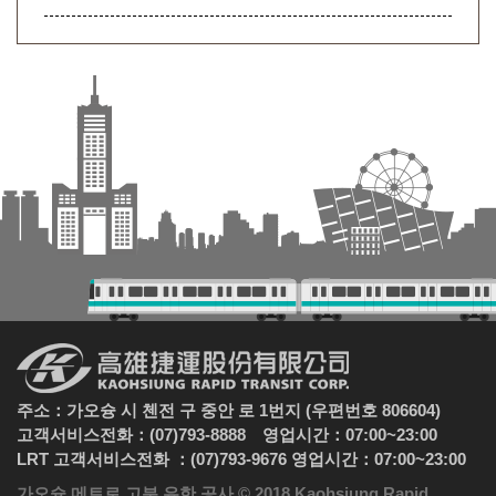
주소：가오슝 시 첸전 구 중안 로 1번지 (우편번호 806604)
고객서비스전화：(07)793-8888 영업시간：07:00~23:00
LRT 고객서비스전화 ：(07)793-9676 영업시간：07:00~23:00
가오슝 메트로 고분 유한 공사 © 2018 Kaohsiung Rapid