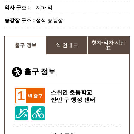
역사 구조
：
지하 역
승강장 구조
：
섬식 승강장
첫차·막차 시간
출구 정보
역 안내도
표
출구 정보
1
스취안 초등학교
번 출구
싼민 구 행정 센터