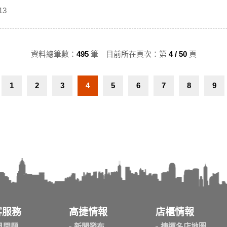
13
資料總筆數：
495
筆 目前所在頁次：第
4 / 50
頁
1
2
3
4
5
6
7
8
9
客服務
高捷情報
店櫃情報
見問題
新聞發布
捷運名店地圖