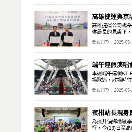
高雄捷運與京
高雄捷運公司楊岳
琳局長的見證下，正
發布日期：2025-05-
端午連假演唱
本週端午連假KT
場歌迷，散場時往
發布日期：2025-05-
蜜柑站長現身
為提升偏鄉地區學
行，今(13)日至