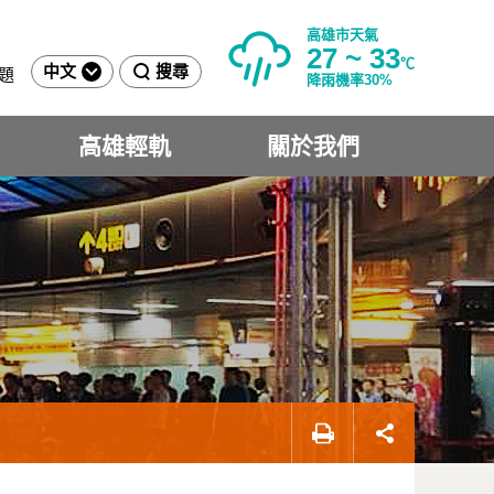
高雄市天氣
27 ~ 33
℃
中文
搜尋
題
降雨機率30%
高雄輕軌
關於我們