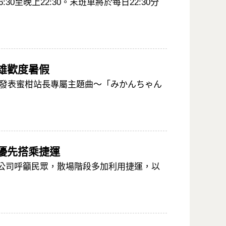
0至晚上22:30。末班車將於每日22:30分
雄歡度暑假
，發表蜜柑站長專屬主題曲～「みかんちゃん
優先搭乘捷運
公司呼籲民眾，散場階段多加利用捷運，以