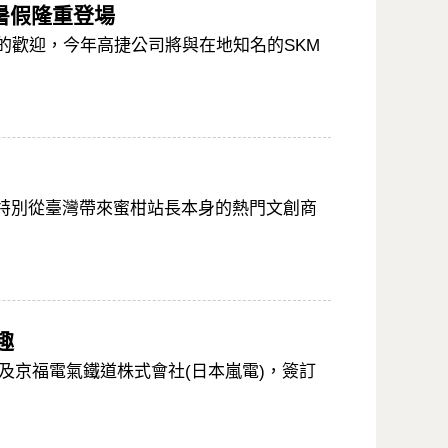
賽暑假隆重登場
的歡迎，今年高捷公司將與在地知名的SKM
特別從臺灣帶來蜜柑站長本身的熱門文創商
趣
及京福電氣鐵道株式會社(日本嵐電)，簽訂