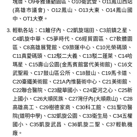
塊厝、O9苓雅運動園區、O10衛武營、O11鳳山西站
(高雄市議會)、O12鳳山、O13大東、O14鳳山國
中、OT1大寮。
輕軌各站：C1籬仔內、C2凱旋瑞田、C3前鎮之星、
C4凱旋中華、C5夢時代、C6經貿園區、C7軟體園
區、C8高雄展覽館、C9旅運中心、C10光榮碼頭、
C11真愛碼頭、C12駁二大義、C13駁二蓬萊、C14哈
瑪星、C15壽山公園(金馬賓館當代美術館)、C16文
武聖殿、C17鼓山區公所、C18鼓山、C19馬卡道、
C20臺鐵美術館、C21A內惟藝術中心、C21美術館、
C22聯合醫院、C23龍華國小、C24愛河之心、C25新
上國小、C26大順民族、C27灣仔內(大順鼎山)、C28
高雄高工、C29樹德家商、C30科工館、C31聖功醫
院(道明中學)、C32凱旋公園、C33衛生局、C34五權
國小、C35凱旋武昌、C36凱旋二聖、C37輕軌機
廠。