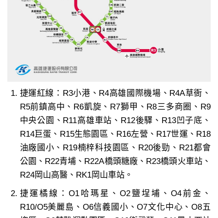
捷運紅線：R3小港、R4高雄國際機場、R4A草衙、
R5前鎮高中、R6凱旋、R7獅甲、R8三多商圈、R9
中央公園、R11高雄車站、R12後驛、R13凹子底、
R14巨蛋、R15生態園區、R16左營、R17世運、R18
油廠國小、R19楠梓科技園區、R20後勁、R21都會
公園、R22青埔、R22A橋頭糖廠、R23橋頭火車站、
R24岡山高醫、RK1岡山車站。
捷運橘線：O1哈瑪星、O2鹽埕埔、O4前金、
R10/O5美麗島、O6信義國小、O7文化中心、O8五